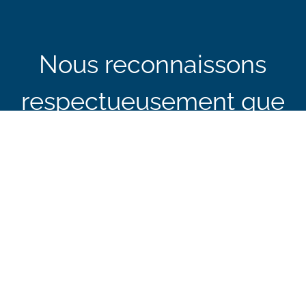
Nous reconnaissons
respectueusement que
les bureaux du BCEI à
Ottawa sont situés sur
le territoire traditionnel
non cédé de la nation
Algonquin Anishinaabe.