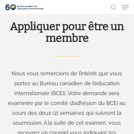
Men
Aller
recher
au
Ferme
Appliquer pour être un
contenu
le
principal
membre
menu
Nous vous remercions de l’intérêt que vous
portez au Bureau canadien de l’éducation
internationale (BCEI). Votre demande sera
examinée par le comité d’adhésion du BCEI au
cours des deux (2) semaines qui suivront la
soumission. À la suite de cet examen, vous
recevrez un courriel vous indiquant les