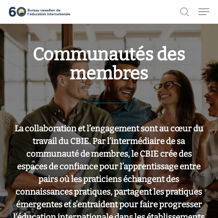
Men
Aller
recher
au
Ferme
contenu
le
Communautés des
principal
menu
membres
La collaboration et l’engagement sont au cœur du
travail du CBIE. Par l’intermédiaire de sa
communauté de membres, le CBIE crée des
espaces de confiance pour l’apprentissage entre
pairs où les praticiens échangent des
connaissances pratiques, partagent les pratiques
émergentes et s’entraident pour faire progresser
l’éducation internationale dans les établissements