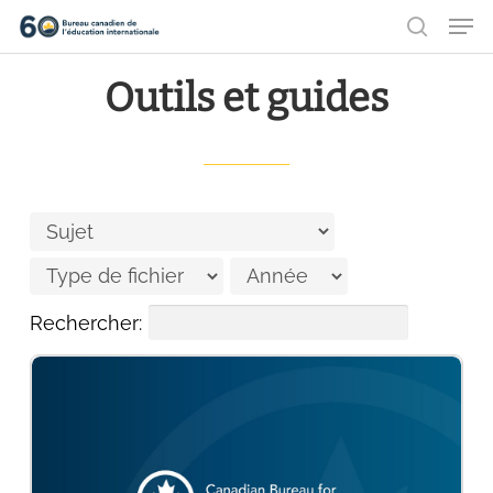
Men
Aller
recher
au
Ferme
Outils et guides
contenu
le
principal
menu
Rechercher: