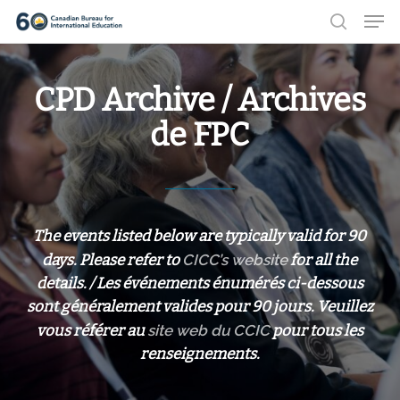
Men
Skip
search
to
Close
main
Menu
CPD Archive / Archives
content
de FPC
The events listed below are typically valid for 90
days. Please refer to
CICC’s website
for all the
details. / Les événements énumérés ci-dessous
sont généralement valides pour 90 jours. Veuillez
vous référer au
site web du CCIC
pour tous les
renseignements.